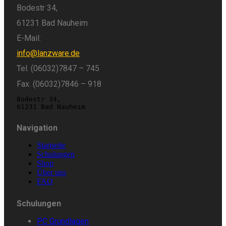
Bodestr 34,
61231 Bad Nauheim
E-Mail:
info@lanzware.de
Tel. (06032)7847 – 745
Fax. (06032)7846 – 918
Bodestr 34,
61231 Bad Nauheim
Navigation
Startseite
Schulungen
Shop
Über uns
FAQ
Schulungen
PC
Grundlagen