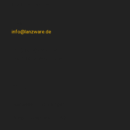
61231 Bad Nauheim
E-Mail:
info@lanzware.de
Tel. (06032)7847 – 745
Fax. (06032)7846 – 918
Navigation
Startseite
Schulungen
Shop
Über uns
FAQ