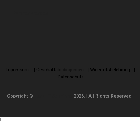
Partner
werden
Impressum
|
Geschäftsbedingungen |
Widerrufsbelehrung
|
Datenschutz
Copyright ©
Lanz IT Solutions
2026. | All Rights Reserved.