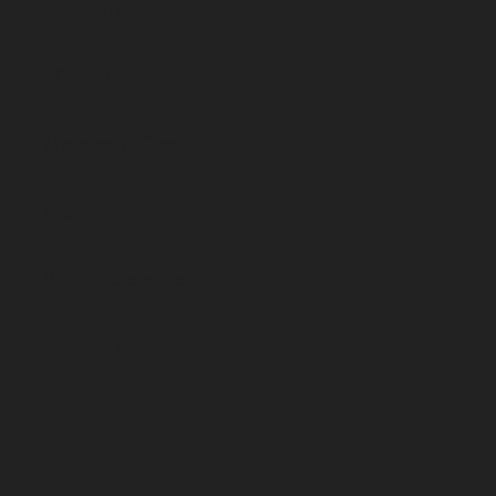
Schulungen
PC
Grundlagen
Microsoft
Office
Internet &
E-
Mail
Digitale
Sicherheit
KI-Systeme