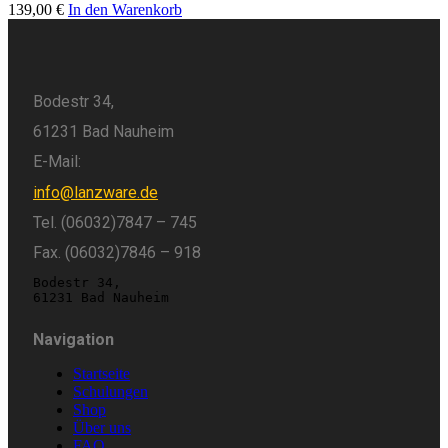
139,00
€
In den Warenkorb
Bodestr 34,
61231 Bad Nauheim
E-Mail:
info@lanzware.de
Tel. (06032)7847 – 745
Fax. (06032)7846 – 918
Bodestr 34,
61231 Bad Nauheim
Navigation
Startseite
Schulungen
Shop
Über uns
FAQ