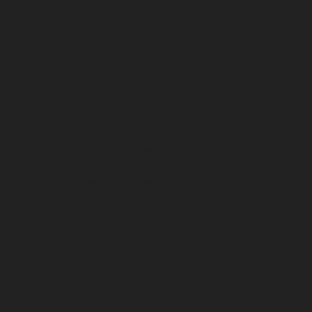
Tel. (06032)7847 – 745
Fax. (06032)7846 – 918
Navigation
Startseite
Schulungen
Shop
Über uns
FAQ
Schulungen
PC
Grundlagen
Microsoft
Office