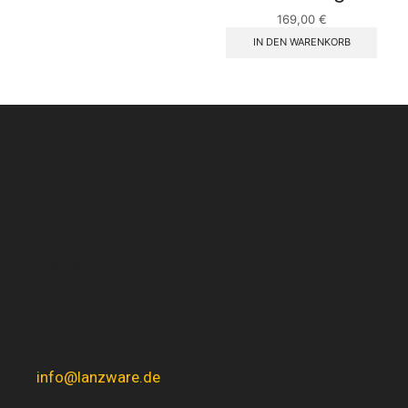
169,00
€
IN DEN WARENKORB
Bodestr 34,
61231 Bad Nauheim
E-Mail:
info@lanzware.de